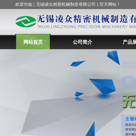
欢迎光临 [ 无锡凌众精密机械制造有限公司 ] 官方网站！
网站首页
公司简介
产品